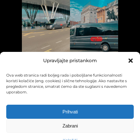
Upravljajte pristankom
Ova web stranica radi boljeg rada i poboljšane funkcionalnosti
koristi kolačiće (eng. cookies) i slične tehnologije. Ako nastavite s
pregledom stranice, smatrat ćemo da ste suglasni s navedenom
uporabom.
Prihvati
Kolačići
Pravila privatnosti
Uvjeti korištenja
Jezici:
Zabrani
© Grand Tours