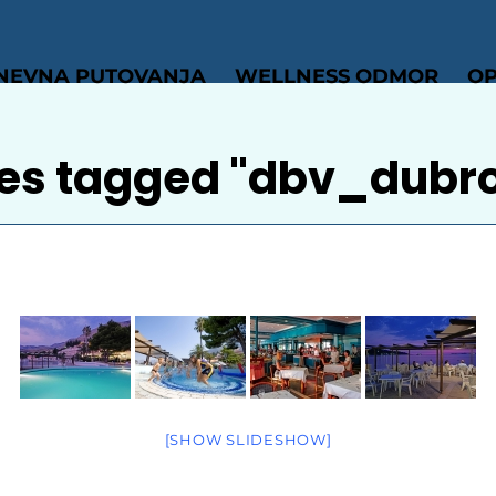
NEVNA PUTOVANJA
WELLNESS ODMOR
OP
es tagged "dbv_dubro
[SHOW SLIDESHOW]