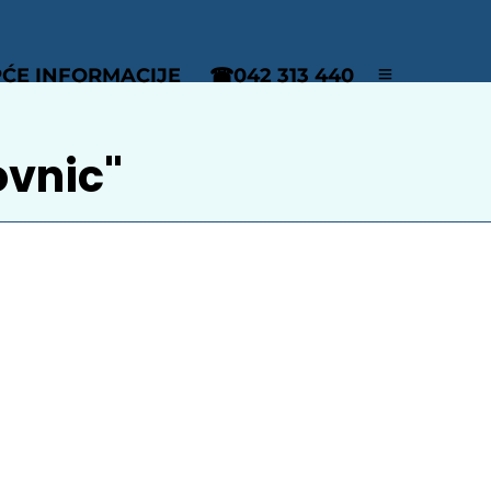
ĆE INFORMACIJE
☎042 313 440
vnic"