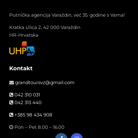
e
p
er
o
m
n
k
Putnička agencija Varaždin, već 35. godine s Vama!
dl
Kratka Ulica 2, 42 000 Varaždin
y
HR-Hrvatska
Kontakt
grandtoursvz@gmail.com
042 310 031
042 313 440
+385 98 434 908
Pon – Pet 8.00 – 16.00