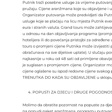
Putnik traži posebne usluge za vrijeme putovanja, 
pružaju. Cijene aranžmana koje su objavljene i
Organizator putovanja može predvidjeti da Putnik
usluge koje se plaćaju na licu mjesta Putnik eve
eura i stranih valuta. Grand tours može zahtije
u odnosu na dan objavljivanja programa (promjene
hotelijera ili do povećanja pristojbi za određene
tours o promjeni cijene Putnika može izvijestit
obračunava na sve dijelove uplate). U slučaju p
najkasnije u roku od 48 sati od primljene obavi
je suglasan s promjenom cijene. Organizator mo
cijene oglašene su ispod redovne cijene svakog
TRENUTKA DO KADA SU OBJAVLJENE u sklopu pr
POPUSTI ZA DJECU I DRUGE POGODNOS
Molimo da obratite pozornost na popuste za dje
na ponudi paket aranžmana, programu putovanja i/