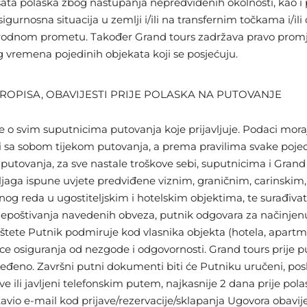
sata polaska zbog nastupanja nepredviđenih okolnosti, kao i
sigurnosna situacija u zemlji i/ili na transfernim točkama i/ili
odnom prometu. Također Grand tours zadržava pravo promje
og vremena pojedinih objekata koji se posjećuju.
OPISA, OBAVIJESTI PRIJE POLASKA NA PUTOVANJE
e o svim suputnicima putovanja koje prijavljuje. Podaci moraj
i sa sobom tijekom putovanja, a prema pravilima svake pojed
d putovanja, za sve nastale troškove sebi, suputnicima i Gra
tljaga ispune uvjete predviđene viznim, graničnim, carinskim
ućnog reda u ugostiteljskim i hotelskim objektima, te surađiv
nepoštivanja navedenih obveza, putnik odgovara za načinjenu
štete Putnik podmiruje kod vlasnika objekta (hotela, apartman
e osiguranja od nezgode i odgovornosti. Grand tours prije p
đeno. Završni putni dokumenti biti će Putniku uručeni, pos
ave ili javljeni telefonskim putem, najkasnije 2 dana prije pol
avio e-mail kod prijave/rezervacije/sklapanja Ugovora obav