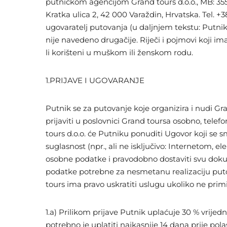
putničkom agencijom Grand tours d.o.o., MB: 355
Kratka ulica 2, 42 000 Varaždin, Hrvatska. Tel. +
ugovaratelj putovanja (u daljnjem tekstu: Putni
nije navedeno drugačije. Riječi i pojmovi koji i
li korišteni u muškom ili ženskom rodu.
1.PRIJAVE I UGOVARANJE
Putnik se za putovanje koje organizira i nudi G
prijaviti u poslovnici Grand toursa osobno, tel
tours d.o.o. će Putniku ponuditi Ugovor koji se 
suglasnost (npr., ali ne isključivo: Internetom,
osobne podatke i pravodobno dostaviti svu doku
podatke potrebne za nesmetanu realizaciju putov
tours ima pravo uskratiti uslugu ukoliko ne pri
1.a) Prilikom prijave Putnik uplaćuje 30 % vrije
potrebno je uplatiti najkasnije 14 dana prije po