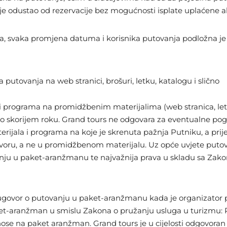
e odustao od rezervacije bez mogućnosti isplate uplaćene a
a, svaka promjena datuma i korisnika putovanja podložna j
anja na web stranici, brošuri, letku, katalogu i slično
 programa na promidžbenim materijalima (web stranica, letci, 
 što skorijem roku. Grand tours ne odgovara za eventualne pog
jala i programa na koje je skrenuta pažnja Putniku, a prije
ru, a ne u promidžbenom materijalu. Uz opće uvjete putova
u u paket-aranžmanu te najvažnija prava u skladu sa Zakon
ugovor o putovanju u paket-aranžmanu kada je organizator 
-aranžman u smislu Zakona o pružanju usluga u turizmu: Pu
ose na paket aranžman. Grand tours je u cijelosti odgovoran