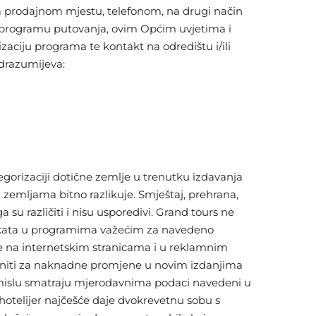
na prodajnom mjestu, telefonom, na drugi način
u programu putovanja, ovim Općim uvjetima i
ciju programa te kontakt na odredištu i/ili
odrazumijeva:
gorizaciji dotične zemlje u trenutku izdavanja
zemljama bitno razlikuje. Smještaj, prehrana,
su različiti i nisu usporedivi. Grand tours ne
bjekata u programima važećim za navedeno
jene na internetskim stranicama i u reklamnim
u niti za naknadne promjene u novim izdanjima
 smislu smatraju mjerodavnima podaci navedeni u
hotelijer najčešće daje dvokrevetnu sobu s