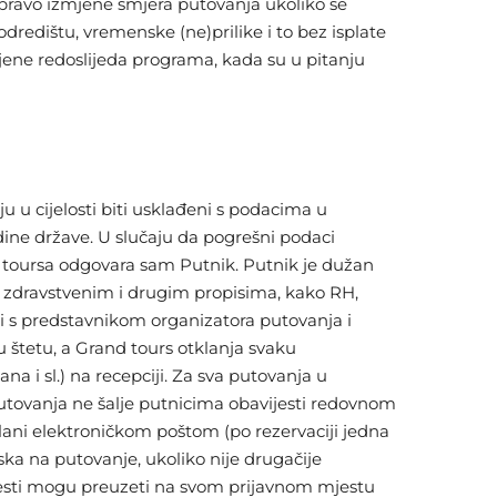
 pravo izmjene smjera putovanja ukoliko se
 odredištu, vremenske (ne)prilike i to bez isplate
ne redoslijeda programa, kada su u pitanju
u u cijelosti biti usklađeni s podacima u
ine države. U slučaju da pogrešni podaci
nd toursa odgovara sam Putnik. Putnik je dužan
, zdravstvenim i drugim propisima, kako RH,
ati s predstavnikom organizatora putovanja i
 štetu, a Grand tours otklanja svaku
a i sl.) na recepciji. Za sva putovanja u
utovanja ne šalje putnicima obavijesti redovnom
lani elektroničkom poštom (po rezervaciji jedna
aska na putovanje, ukoliko nije drugačije
ijesti mogu preuzeti na svom prijavnom mjestu