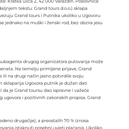
: Kratka ulica 2, 42 000 Varaždin. Poslovnica:
aljnjem tekstu: Grand tours d.o.o.) sklapa
bvezuju Grand tours i Putnika ukoliko u Ugovoru
e jednako na muški i ženski rod, bez obzira jesu
nog subagenta drugog organizatora putovanja može
genata. Na temelju primljene prijave, Grand
ili na drugi način jasno potvrdile svoju
kom sklapanja Ugovora putnik je dužan dati
 da je Grand toursu dao ispravne i važeće
g ugovora i pozitivnih zakonskih propisa. Grand
edeno drugačije), a preostalih 70 % iznosa
ovanja istaknuti posebni uvjeti plaćanja. Ukoliko