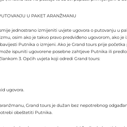
 PUTOVANJU U PAKET ARANŽMANU
mije jednostrano izmijeniti uvjete ugovora o putovanju u p
rizmu, osim ako je takvo pravo predviđeno ugovorom, ako je i
avijesti Putnika o izmjeni. Ako je Grand tours prije početka 
ne može ispuniti ugovorene posebne zahtjeve Putnika ili pred
lankom 3. Općih uvjeta koji odredi Grand tours:
kid ugovora.
aranžmanu, Grand tours je dužan bez nepotrebnog odgađanja
otrebi obeštetiti Putnika.