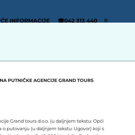
ĆE INFORMACIJE
☎042 313 440
ANA PUTNIČKE AGENCIJE GRAND TOURS
ije Grand tours d.o.o. (u daljnjem tekstu: Opći
 o putovanju (u daljnjem tekstu: Ugovor) koji s