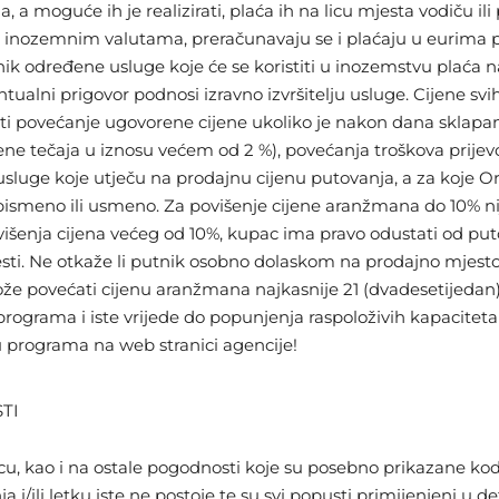
a moguće ih je realizirati, plaća ih na licu mjesta vodiču ili
 u inozemnim valutama, preračunavaju se i plaćaju u eurima
 određene usluge koje će se koristiti u inozemstvu plaća na l
ntualni prigovor podnosi izravno izvršitelju usluge. Cijene s
vati povećanje ugovorene cijene ukoliko je nakon dana sklapa
 tečaja u iznosu većem od 2 %), povećanja troškova prijevoza
 usluge koje utječu na prodajnu cijenu putovanja, a za koje O
i pismeno ili usmeno. Za povišenje cijene aranžmana do 10% 
ovišenja cijena većeg od 10%, kupac ima pravo odustati od pu
jesti. Ne otkaže li putnik osobno dolaskom na prodajno mjes
že povećati cijenu aranžmana najkasnije 21 (dvadesetijedan
 programa i iste vrijede do popunjenja raspoloživih kapacit
ograma na web stranici agencije!
TI
cu, kao i na ostale pogodnosti koje su posebno prikazane ko
ili letku iste ne postoje te su svi popusti primijenjeni u d