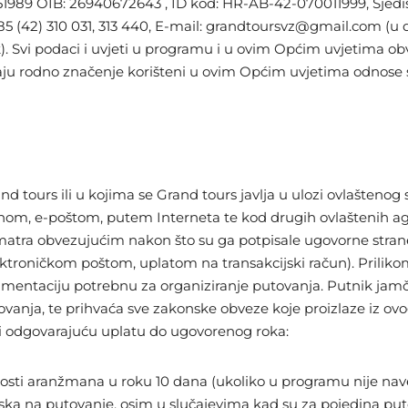
1989 OIB: 26940672643 , ID kod: HR-AB-42-070011999, Sjedište
385 (42) 310 031, 313 440, E-mail: grandtoursvz@gmail.com (u d
k). Svi podaci i uvjeti u programu i u ovim Općim uvjetima o
maju rodno značenje korišteni u ovim Općim uvjetima odnose s
rand tours ili u kojima se Grand tours javlja u ulozi ovlašte
efonom, e-poštom, putem Interneta te kod drugih ovlaštenih a
smatra obvezujućim nakon što su ga potpisale ugovorne strane 
 elektroničkom poštom, uplatom na transakcijski račun). Prili
mentaciju potrebnu za organiziranje putovanja. Putnik jamči
anja, te prihvaća sve zakonske obveze koje proizlaze iz ovo
mi odgovarajuću uplatu do ugovorenog roka:
dnosti aranžmana u roku 10 dana (ukoliko u programu nije nav
laska na putovanje, osim u slučajevima kad su za pojedina put