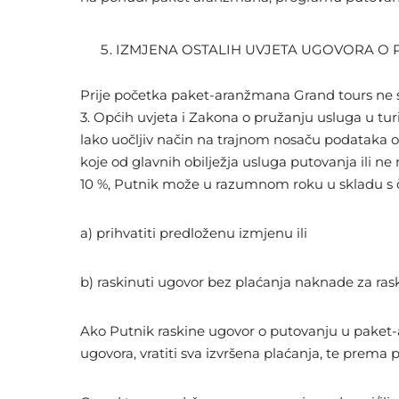
IZMJENA OSTALIH UVJETA UGOVORA O
Prije početka paket-aranžmana Grand tours ne s
3. Općih uvjeta i Zakona o pružanju usluga u tu
lako uočljiv način na trajnom nosaču podataka ob
koje od glavnih obilježja usluga putovanja ili 
10 %, Putnik može u razumnom roku u skladu s č
a) prihvatiti predloženu izmjenu ili
b) raskinuti ugovor bez plaćanja naknade za ras
Ako Putnik raskine ugovor o putovanju u paket-
ugovora, vratiti sva izvršena plaćanja, te prema p