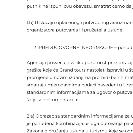
putnik ne ispuni ovu obavezu, smatrat ćemo da j
1.b) U slučaju uplaćenog i potvrđenog aranžman
organizatora putovanja ili pružatelja usluge.
PREDUGOVORNE INFORMACIJE – ponuda putov
Agencija posvećuje veliku pozornost prezentaciji
greške koje će Grand tours nastojati ispraviti u
promjene u novim izdanjima promidžbenih materi
smatraju mjerodavnima podaci navedeni u Ugovo
standardnim informacijama za ugovor o putovanj
šalje se dokumentacija:
2.a) Obrazac sa standardnim informacijama za 
je ponuđena kombinacija usluga putovanja paket
Zakona o pružanju usluga u turizmu koje se odn