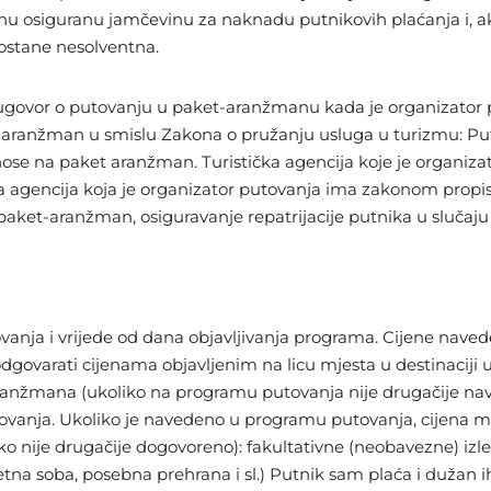
nu osiguranu jamčevinu za naknadu putnikovih plaćanja i, ak
postane nesolventna.
ugovor o putovanju u paket-aranžmanu kada je organizator p
ranžman u smislu Zakona o pružanju usluga u turizmu: Putni
se na paket aranžman. Turistička agencija koje je organizato
čka agencija koja je organizator putovanja ima zakonom pro
u paket-aranžman, osiguravanje repatrijacije putnika u slučaj
vanja i vrijede od dana objavljivanja programa. Cijene nav
ovarati cijenama objavljenim na licu mjesta u destinaciji u 
aranžmana (ukoliko na programu putovanja nije drugačije nave
utovanja. Ukoliko je navedeno u programu putovanja, cijena m
 nije drugačije dogovoreno): fakultativne (neobavezne) izlete
tna soba, posebna prehrana i sl.) Putnik sam plaća i dužan ih