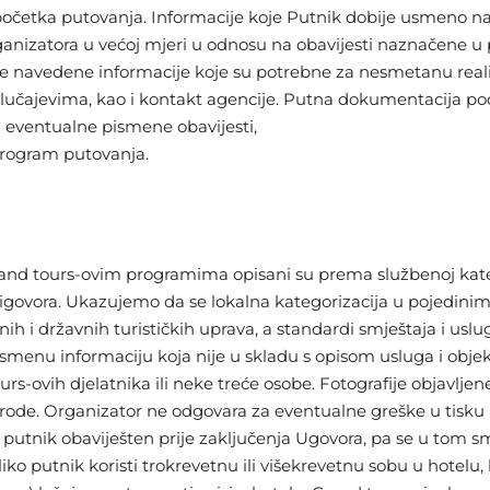
 početka putovanja. Informacije koje Putnik dobije usmeno 
rganizatora u većoj mjeri u odnosu na obavijesti naznačene 
navedene informacije koje su potrebne za nesmetanu realiza
m slučajevima, kao i kontakt agencije. Putna dokumentacija p
 i eventualne pismene obavijesti,
program putovanja.
Grand tours-ovim programima opisani su prema službenoj kate
govora. Ukazujemo da se lokalna kategorizacija u pojedinim 
 državnih turističkih uprava, a standardi smještaja i usluga 
ismenu informaciju koja nije u skladu s opisom usluga i o
ours-ovih djelatnika ili neke treće osobe. Fotografije objavl
irode. Organizator ne odgovara za eventualne greške u tisk
 putnik obaviješten prije zaključenja Ugovora, pa se u tom
 putnik koristi trokrevetnu ili višekrevetnu sobu u hotelu, 