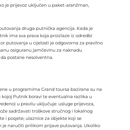
o je prijevoz uključen u paket-aranžman,
utovanja druga putnička agencija. Kada je
k ima sva prava koja proizlaze iz odredbi
r putovanja u cijelosti je odgovorna za pravilno
pisanu osiguranu jamčevinu za naknadu
u da postane nesolventna.
edene u programima Grand toursa bazirane su na
kojoj Putnik boravi te eventualna razlika u
deno) u pravilu uključuje: usluge prijevoza,
ože sadržavati troškove stručnog i lokalnog
 i posjete; ulaznice za objekte koji se
 je naručiti prilikom prijave putovanja. Ukoliko