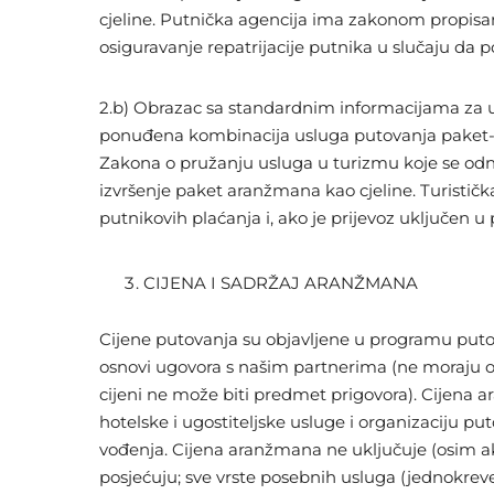
cjeline. Putnička agencija ima zakonom propisa
osiguravanje repatrijacije putnika u slučaju da 
2.b) Obrazac sa standardnim informacijama za 
ponuđena kombinacija usluga putovanja paket-a
Zakona o pružanju usluga u turizmu koje se odno
izvršenje paket aranžmana kao cjeline. Turisti
putnikovih plaćanja i, ako je prijevoz uključen 
CIJENA I SADRŽAJ ARANŽMANA
Cijene putovanja su objavljene u programu puto
osnovi ugovora s našim partnerima (ne moraju odg
cijeni ne može biti predmet prigovora). Cijena 
hotelske i ugostiteljske usluge i organizaciju p
vođenja. Cijena aranžmana ne uključuje (osim ako
posjećuju; sve vrste posebnih usluga (jednokreve