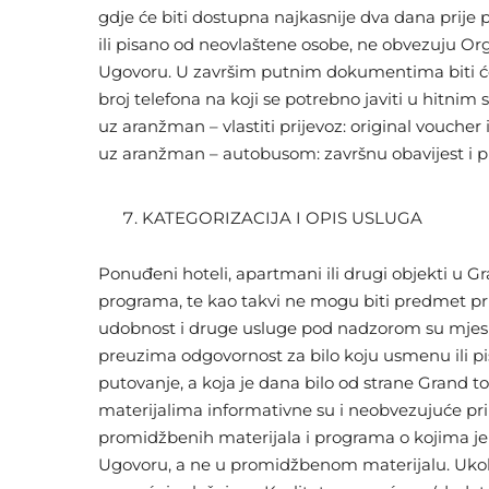
gdje će biti dostupna najkasnije dva dana prije
ili pisano od neovlaštene osobe, ne obvezuju O
Ugovoru. U završim putnim dokumentima biti će 
broj telefona na koji se potrebno javiti u hitni
uz aranžman – vlastiti prijevoz: original voucher
uz aranžman – autobusom: završnu obavijest i 
KATEGORIZACIJA I OPIS USLUGA
Ponuđeni hoteli, apartmani ili drugi objekti u 
programa, te kao takvi ne mogu biti predmet pri
udobnost i druge usluge pod nadzorom su mjesnih i
preuzima odgovornost za bilo koju usmenu ili p
putovanje, a koja je dana bilo od strane Grand t
materijalima informativne su i neobvezujuće pr
promidžbenih materijala i programa o kojima je
Ugovoru, a ne u promidžbenom materijalu. Ukoliko