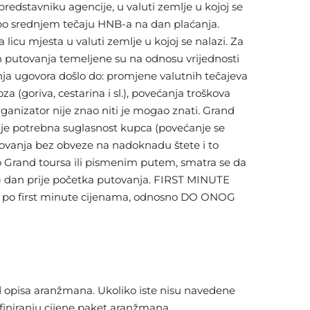
 predstavniku agencije, u valuti zemlje u kojoj se
 po srednjem tečaju HNB-a na dan plaćanja.
icu mjesta u valuti zemlje u kojoj se nalazi. Za
vih putovanja temeljene su na odnosu vrijednosti
nja ugovora došlo do: promjene valutnih tečajeva
 (goriva, cestarina i sl.), povećanja troškova
rganizator nije znao niti je mogao znati. Grand
nije potrebna suglasnost kupca (povećanje se
tovanja bez obveze na nadoknadu štete i to
to Grand toursa ili pismenim putem, smatra se da
) dan prije početka putovanja. FIRST MINUTE
eta po first minute cijenama, odnosno DO ONOG
d opisa aranžmana. Ukoliko iste nisu navedene
efiniranju cijene paket aranžmana.