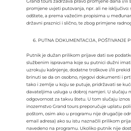
Grand tours zadržava pravo promjene dana i/ili 
promjene uvjeti putovanja, npr. ali ne isključivo: 
odštete, a prema važećim propisima u međunar
državni praznici i slično, te zbog primjene radn
PUTNA DOKUMENTACIJA, POŠTIVANJE PR
Putnik je dužan prilikom prijave dati sve podatk
službenim ispravama koje su putnici dužni imat
uzrokuju kašnjenje, dodatne troškove i/ili preki
brinuti se da on osobno, njegovi dokumenti i pr
tako i zemlje u koju se putuje, pridržavati se k
davateljima usluga u dobroj namjeri. U slučaju 
odgovornost za takvu štetu. U tom slučaju iznos 
inozemstvo Grand tours preporučuje uplatu polic
poštom, osim ako u programu nije drugačije odre
email adresa) ako su istu naznačili prilikom prij
navedeno na programu. Ukoliko putnik nije dost