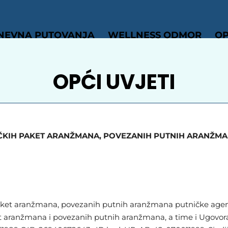
NEVNA PUTOVANJA
WELLNESS ODMOR
OP
OPĆI UVJETI
STIČKIH PAKET ARANŽMANA, POVEZANIH PUTNIH ARANŽM
h paket aranžmana, povezanih putnih aranžmana putničke agenc
ket aranžmana i povezanih putnih aranžmana, a time i Ugovora