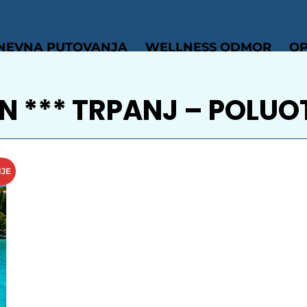
NEVNA PUTOVANJA
WELLNESS ODMOR
OP
N *** TRPANJ – POLUO
NJE