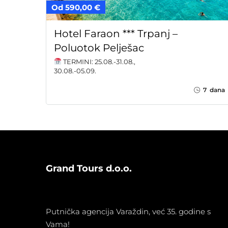
Od 590,00 €
Hotel Faraon *** Trpanj –
Poluotok Pelješac
TERMINI: 25.08.-31.08.,
30.08.-05.09.
7 dana
Grand Tours d.o.o.
Putnička agencija Varaždin, već 35. godine s
Vama!