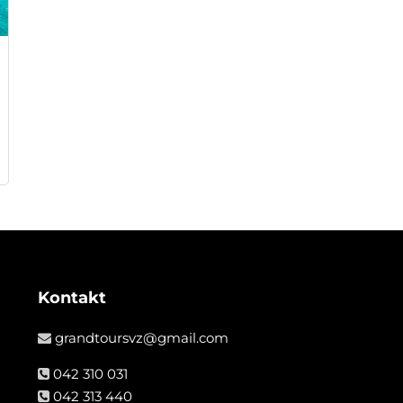
Kontakt
grandtoursvz@gmail.com
042 310 031
042 313 440