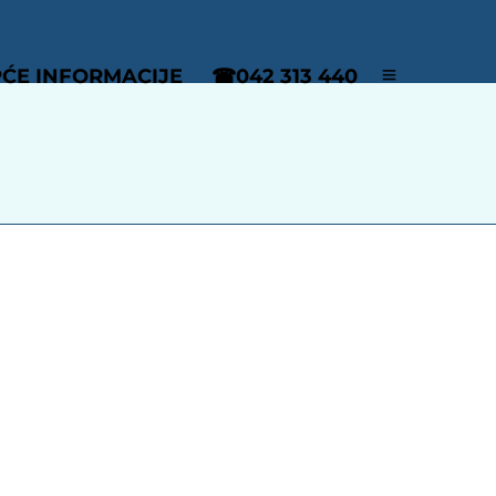
ĆE INFORMACIJE
☎042 313 440