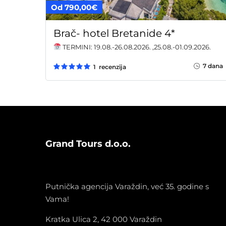
Od 790,00€
Brač- hotel Bretanide 4*
TERMINI: 19.08.-26.08.2026. ,25.08.-01.09.2026.
7 dana
1 recenzija
Grand Tours d.o.o.
Putnička agencija Varaždin, već 35. godine s
Vama!
Kratka Ulica 2, 42 000 Varaždin