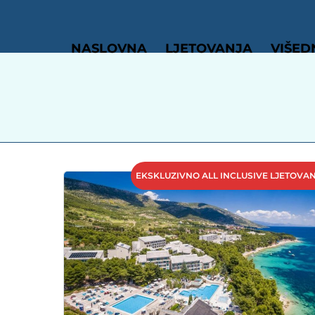
NASLOVNA
LJETOVANJA
VIŠED
EKSKLUZIVNO ALL INCLUSIVE LJETOVA