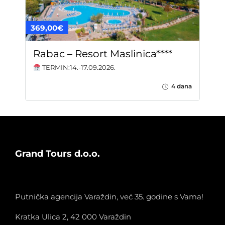
369,00€
Rabac – Resort Maslinica****
TERMIN:14.-17.09.2026.
4 dana
Grand Tours d.o.o.
Putnička agencija Varaždin, već 35. godine s Vama!
Kratka Ulica 2, 42 000 Varaždin